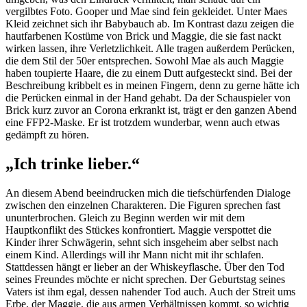
vergilbtes Foto. Gooper und Mae sind fein gekleidet. Unter Maes
Kleid zeichnet sich ihr Babybauch ab. Im Kontrast dazu zeigen die
hautfarbenen Kostüme von Brick und Maggie, die sie fast nackt
wirken lassen, ihre Verletzlichkeit. Alle tragen außerdem Perücken,
die dem Stil der 50er entsprechen. Sowohl Mae als auch Maggie
haben toupierte Haare, die zu einem Dutt aufgesteckt sind. Bei der
Beschreibung kribbelt es in meinen Fingern, denn zu gerne hätte ich
die Perücken einmal in der Hand gehabt. Da der Schauspieler von
Brick kurz zuvor an Corona erkrankt ist, trägt er den ganzen Abend
eine FFP2-Maske. Er ist trotzdem wunderbar, wenn auch etwas
gedämpft zu hören.
„Ich trinke lieber.“
An diesem Abend beeindrucken mich die tiefschürfenden Dialoge
zwischen den einzelnen Charakteren. Die Figuren sprechen fast
ununterbrochen. Gleich zu Beginn werden wir mit dem
Hauptkonflikt des Stückes konfrontiert. Maggie verspottet die
Kinder ihrer Schwägerin, sehnt sich insgeheim aber selbst nach
einem Kind. Allerdings will ihr Mann nicht mit ihr schlafen.
Stattdessen hängt er lieber an der Whiskeyflasche. Über den Tod
seines Freundes möchte er nicht sprechen. Der Geburtstag seines
Vaters ist ihm egal, dessen nahender Tod auch. Auch der Streit ums
Erbe, der Maggie, die aus armen Verhältnissen kommt, so wichtig