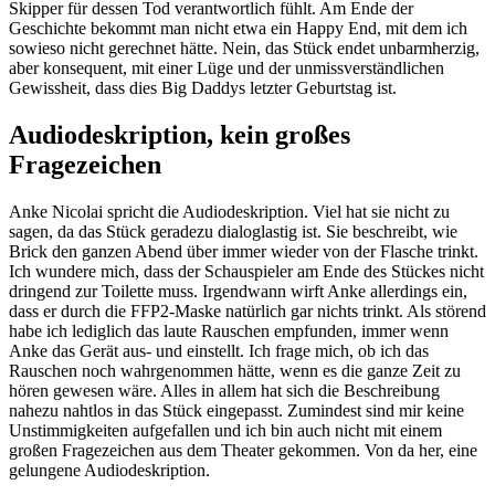
Skipper für dessen Tod verantwortlich fühlt. Am Ende der
Geschichte bekommt man nicht etwa ein Happy End, mit dem ich
sowieso nicht gerechnet hätte. Nein, das Stück endet unbarmherzig,
aber konsequent, mit einer Lüge und der unmissverständlichen
Gewissheit, dass dies Big Daddys letzter Geburtstag ist.
Audiodeskription, kein großes
Fragezeichen
Anke Nicolai spricht die Audiodeskription. Viel hat sie nicht zu
sagen, da das Stück geradezu dialoglastig ist. Sie beschreibt, wie
Brick den ganzen Abend über immer wieder von der Flasche trinkt.
Ich wundere mich, dass der Schauspieler am Ende des Stückes nicht
dringend zur Toilette muss. Irgendwann wirft Anke allerdings ein,
dass er durch die FFP2-Maske natürlich gar nichts trinkt. Als störend
habe ich lediglich das laute Rauschen empfunden, immer wenn
Anke das Gerät aus- und einstellt. Ich frage mich, ob ich das
Rauschen noch wahrgenommen hätte, wenn es die ganze Zeit zu
hören gewesen wäre. Alles in allem hat sich die Beschreibung
nahezu nahtlos in das Stück eingepasst. Zumindest sind mir keine
Unstimmigkeiten aufgefallen und ich bin auch nicht mit einem
großen Fragezeichen aus dem Theater gekommen. Von da her, eine
gelungene Audiodeskription.