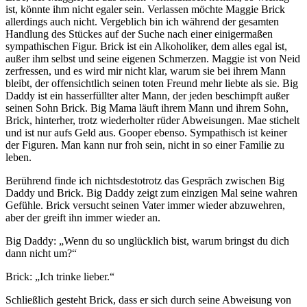
ist, könnte ihm nicht egaler sein. Verlassen möchte Maggie Brick
allerdings auch nicht. Vergeblich bin ich während der gesamten
Handlung des Stückes auf der Suche nach einer einigermaßen
sympathischen Figur. Brick ist ein Alkoholiker, dem alles egal ist,
außer ihm selbst und seine eigenen Schmerzen. Maggie ist von Neid
zerfressen, und es wird mir nicht klar, warum sie bei ihrem Mann
bleibt, der offensichtlich seinen toten Freund mehr liebte als sie. Big
Daddy ist ein hasserfüllter alter Mann, der jeden beschimpft außer
seinen Sohn Brick. Big Mama läuft ihrem Mann und ihrem Sohn,
Brick, hinterher, trotz wiederholter rüder Abweisungen. Mae stichelt
und ist nur aufs Geld aus. Gooper ebenso. Sympathisch ist keiner
der Figuren. Man kann nur froh sein, nicht in so einer Familie zu
leben.
Berührend finde ich nichtsdestotrotz das Gespräch zwischen Big
Daddy und Brick. Big Daddy zeigt zum einzigen Mal seine wahren
Gefühle. Brick versucht seinen Vater immer wieder abzuwehren,
aber der greift ihn immer wieder an.
Big Daddy: „Wenn du so unglücklich bist, warum bringst du dich
dann nicht um?“
Brick: „Ich trinke lieber.“
Schließlich gesteht Brick, dass er sich durch seine Abweisung von