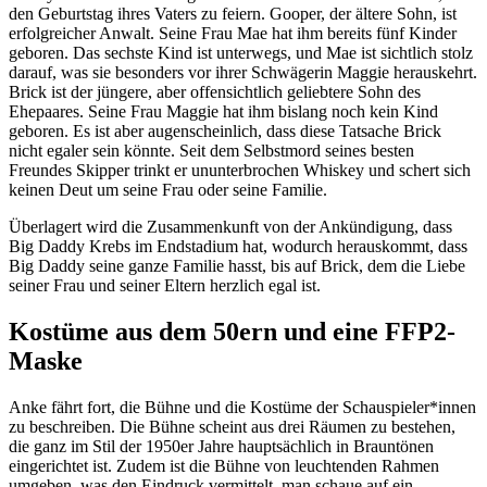
den Geburtstag ihres Vaters zu feiern. Gooper, der ältere Sohn, ist
erfolgreicher Anwalt. Seine Frau Mae hat ihm bereits fünf Kinder
geboren. Das sechste Kind ist unterwegs, und Mae ist sichtlich stolz
darauf, was sie besonders vor ihrer Schwägerin Maggie herauskehrt.
Brick ist der jüngere, aber offensichtlich geliebtere Sohn des
Ehepaares. Seine Frau Maggie hat ihm bislang noch kein Kind
geboren. Es ist aber augenscheinlich, dass diese Tatsache Brick
nicht egaler sein könnte. Seit dem Selbstmord seines besten
Freundes Skipper trinkt er ununterbrochen Whiskey und schert sich
keinen Deut um seine Frau oder seine Familie.
Überlagert wird die Zusammenkunft von der Ankündigung, dass
Big Daddy Krebs im Endstadium hat, wodurch herauskommt, dass
Big Daddy seine ganze Familie hasst, bis auf Brick, dem die Liebe
seiner Frau und seiner Eltern herzlich egal ist.
Kostüme aus dem 50ern und eine FFP2-
Maske
Anke fährt fort, die Bühne und die Kostüme der Schauspieler*innen
zu beschreiben. Die Bühne scheint aus drei Räumen zu bestehen,
die ganz im Stil der 1950er Jahre hauptsächlich in Brauntönen
eingerichtet ist. Zudem ist die Bühne von leuchtenden Rahmen
umgeben, was den Eindruck vermittelt, man schaue auf ein