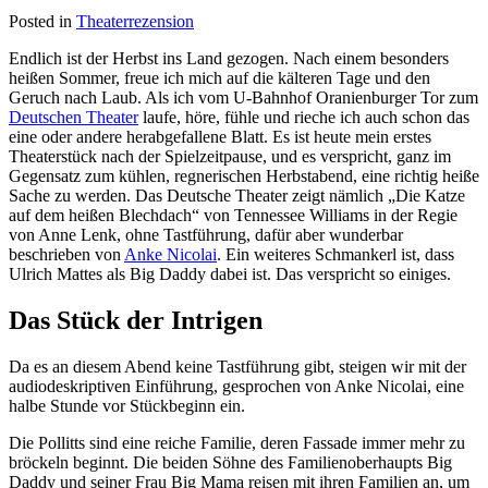
Posted in
Theaterrezension
Endlich ist der Herbst ins Land gezogen. Nach einem besonders
heißen Sommer, freue ich mich auf die kälteren Tage und den
Geruch nach Laub. Als ich vom U-Bahnhof Oranienburger Tor zum
Deutschen Theater
laufe, höre, fühle und rieche ich auch schon das
eine oder andere herabgefallene Blatt. Es ist heute mein erstes
Theaterstück nach der Spielzeitpause, und es verspricht, ganz im
Gegensatz zum kühlen, regnerischen Herbstabend, eine richtig heiße
Sache zu werden. Das Deutsche Theater zeigt nämlich „Die Katze
auf dem heißen Blechdach“ von Tennessee Williams in der Regie
von Anne Lenk, ohne Tastführung, dafür aber wunderbar
beschrieben von
Anke Nicolai
. Ein weiteres Schmankerl ist, dass
Ulrich Mattes als Big Daddy dabei ist. Das verspricht so einiges.
Das Stück der Intrigen
Da es an diesem Abend keine Tastführung gibt, steigen wir mit der
audiodeskriptiven Einführung, gesprochen von Anke Nicolai, eine
halbe Stunde vor Stückbeginn ein.
Die Pollitts sind eine reiche Familie, deren Fassade immer mehr zu
bröckeln beginnt. Die beiden Söhne des Familienoberhaupts Big
Daddy und seiner Frau Big Mama reisen mit ihren Familien an, um