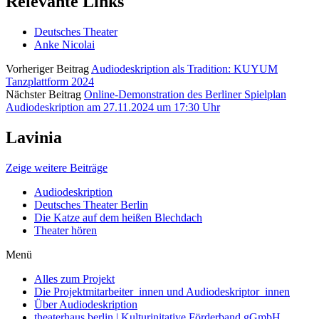
Relevante Links
Deutsches Theater
Anke Nicolai
Vorheriger Beitrag
Audiodeskription als Tradition: KUYUM
Tanzplattform 2024
Nächster Beitrag
Online-Demonstration des Berliner Spielplan
Audiodeskription am 27.11.2024 um 17:30 Uhr
Lavinia
Zeige weitere Beiträge
Audiodeskription
Deutsches Theater Berlin
Die Katze auf dem heißen Blechdach
Theater hören
Menü
Alles zum Projekt
Die Projektmitarbeiter_innen und Audiodeskriptor_innen
Über Audiodeskription
theaterhaus berlin | Kulturinitative Förderband gGmbH